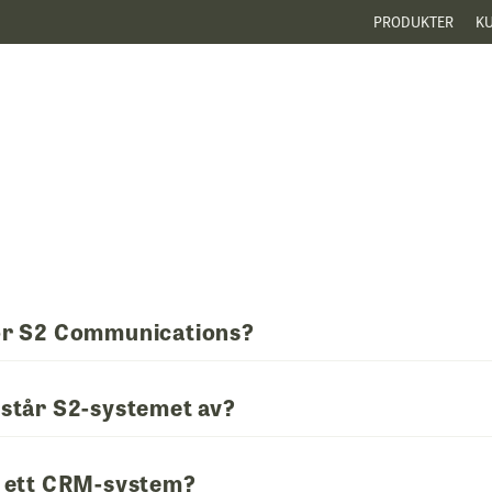
PRODUKTER
K
ör S2 Communications?
står S2-systemet av?
 ett CRM-system?