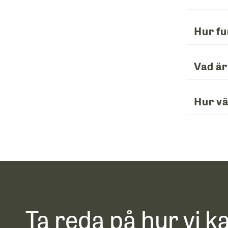
Hur f
Vad är
Hur vä
Ta reda på hur vi k