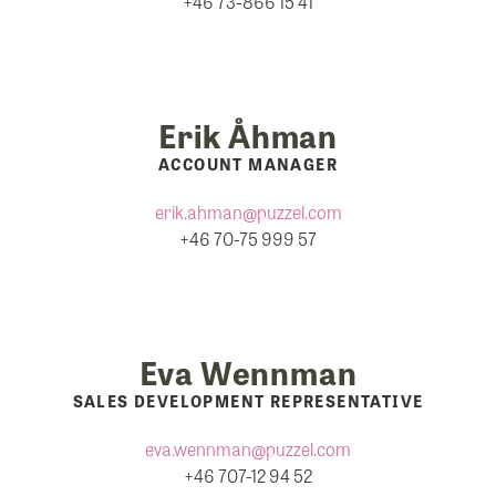
+46 73-866 15 41
Erik Åhman
ACCOUNT MANAGER
erik.ahman@puzzel.com
+46 70-75 999 57
Eva Wennman
SALES DEVELOPMENT REPRESENTATIVE
eva.wennman@puzzel.com
+46 707-12 94 52