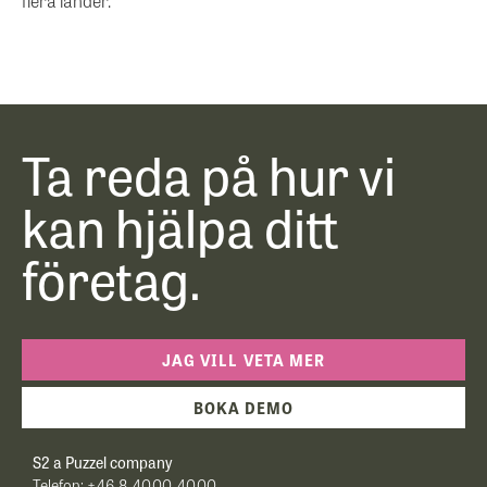
flera länder.
Ta reda på hur vi
kan hjälpa ditt
företag.
JAG VILL VETA MER
BOKA DEMO
S2 a Puzzel company
Telefon:
+46 8 4000 4000