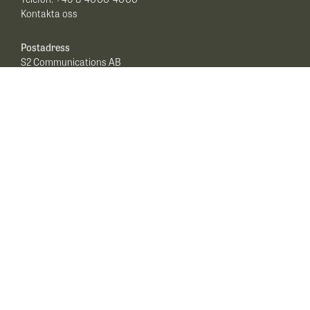
Kontakta oss
Postadress
S2 Communications AB
Odinslund 2
753 10 Uppsala
Försäljning
Telefon:
+46 8 4000 4000
Kotakta oss
Support
Telefon: +46 8 4000 4000
E-post:
s2.support@puzzel.com
Driftjour
Telefon:
+46 8 4000 4000
Aktuell driftinformation